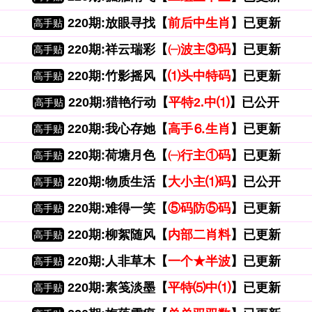
220期:放眼寻找【
前后中生肖
】已更新
高手贴
220期:祥云瑞彩【
㈠波主③码
】已更新
高手贴
220期:竹影摇风【
⑴头中特码
】已更新
高手贴
220期:猎艳行动【
平特2.中⑴
】已公开
高手贴
220期:我心存她【
高手⒍生肖
】已更新
高手贴
220期:荷塘月色【
㈠行主①码
】已更新
高手贴
220期:物质生活【
大小主⑴码
】已公开
高手贴
220期:难得一笑【
⑤码防⑤码
】已更新
高手贴
220期:柳絮随风【
内部二肖料
】已更新
高手贴
220期:人非草木【
一个★半波
】已更新
高手贴
220期:素笺淡墨【
平特⑸中⑴
】已更新
高手贴