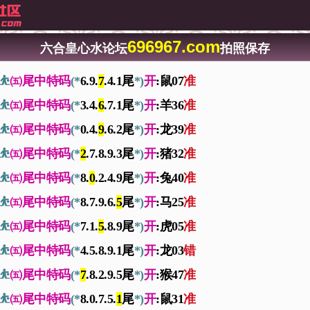
696967.com
六合皇心水论坛
拍照保存
⛹
㈤尾中特码
(*
6.9.
7
.4.1尾
*)
开
:鼠07
准
⛹
㈤尾中特码
(*
3.4.
6
.7.1尾
*)
开
:羊36
准
⛹
㈤尾中特码
(*
0.4.
9
.6.2尾
*)
开
:龙39
准
⛹
㈤尾中特码
(*
2
.7.8.9.3尾
*)
开
:猪32
准
⛹
㈤尾中特码
(*
8.
0
.2.4.9尾
*)
开
:兔40
准
⛹
㈤尾中特码
(*
8.7.9.6.
5
尾
*)
开
:马25
准
⛹
㈤尾中特码
(*
7.1.
5
.8.9尾
*)
开
:虎05
准
⛹
㈤尾中特码
(*
4.5.8.9.1尾
*)
开
:龙03
错
⛹
㈤尾中特码
(*
7
.8.2.9.5尾
*)
开
:猴47
准
⛹
㈤尾中特码
(*
8.0.7.5.
1
尾
*)
开
:鼠31
准