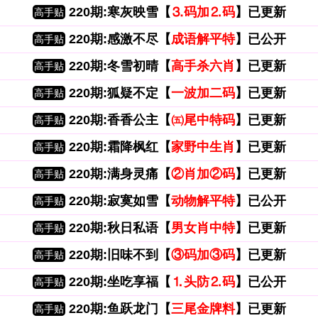
220期:寒灰映雪【
⒊码加⒉码
】已更新
高手贴
220期:感激不尽【
成语解平特
】已公开
高手贴
220期:‌冬雪初晴【
高手杀六肖
】已更新
高手贴
220期:狐疑不定【
一波加二码
】已更新
高手贴
220期:香香公主【
㈤尾中特码
】已更新
高手贴
220期:霜降枫红【
家野中生肖
】已更新
高手贴
220期:满身灵痛【
②肖加②码
】已更新
高手贴
220期:寂寞如雪【
动物解平特
】已公开
高手贴
220期:秋日私语‌【
男女肖中特
】已更新
高手贴
220期:旧味不到【
③码加③码
】已更新
高手贴
220期:坐吃享福【
⒈头防⒉码
】已公开
高手贴
220期:鱼跃龙门【
三尾金牌料
】已更新
高手贴