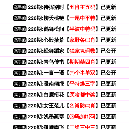
220期:待挥别时【
五肖主五码
】已更新
高手贴
220期:柳夭桃艳【
一尾中平特
】已更新
高手贴
220期:鹤舞松间【
半波中特码
】已更新
高手贴
220期:心毁拾荒【
家野各㈢肖
】已更新
高手贴
220期:经舞蹈家【
独家⒕码数
】已公开
高手贴
220期:青鸟传书【
期期禁四肖
】已更新
高手贴
220期:一言一语【
㈢个半单双
】已公开
高手贴
220期:暖南倾绿【
平特爆三字
】已更新
高手贴
220期:白鹿衔花‌【
买啥都中奖
】已更新
高手贴
220期:女王范儿【
⒉肖防㈡肖
】已更新
高手贴
220期:浅墨疏寒【
⑶码加⑴码
】已更新
高手贴
220期:孤雁南飞【
二组三中三
】已更新
高手贴