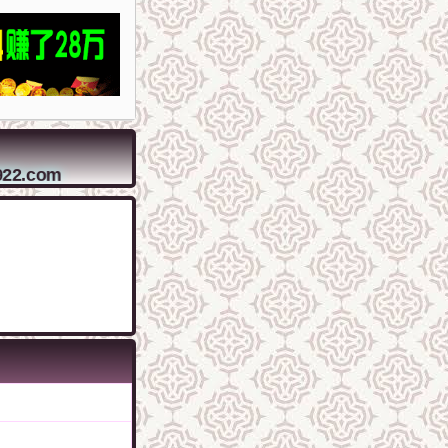
922.com