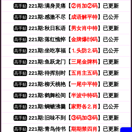
221期:满身灵痛【
②肖加②码
】已更新
高手贴
221期:感激不尽【
成语解平特
】已公开
高手贴
221期:秋日私语‌【
男女肖中特
】已更新
高手贴
221期:落红憔悴【
金牌爆⑾码
】已公开
高手贴
221期:坐吃享福【
⒈头防⒉码
】已公开
高手贴
221期:鱼跃龙门【
三尾金牌料
】已更新
高手贴
221期:待挥别时【
五肖主五码
】已更新
高手贴
221期:柳夭桃艳【
一尾中平特
】已更新
高手贴
221期:鹤舞松间【
半波中特码
】已更新
高手贴
221期:蜩螗沸羹【
家野各⒉肖
】已公开
高手贴
221期:旧味不到【
③码加③码
】已更新
高手贴
221期:青鸟传书【
期期禁四肖
】已更新
高手贴