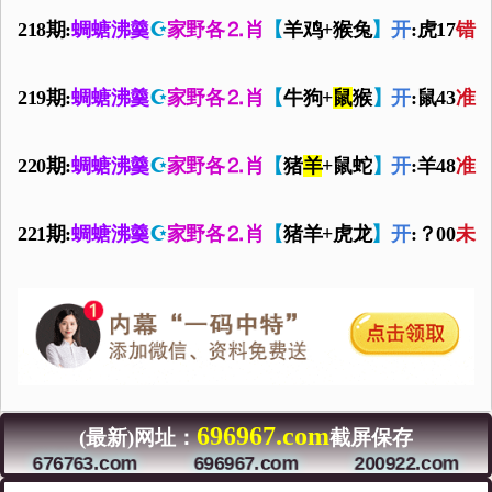
218期:
蜩螗沸羹
☪
家野各⒉肖
【
羊鸡+猴兔
】
开
:虎17
错
219期:
蜩螗沸羹
☪
家野各⒉肖
【
牛狗+
鼠
猴
】
开
:鼠43
准
220期:
蜩螗沸羹
☪
家野各⒉肖
【
猪
羊
+鼠蛇
】
开
:羊48
准
221期:
蜩螗沸羹
☪
家野各⒉肖
【
猪羊+虎龙
】
开
:？00
未
696967.com
(最新)网址：
截屏保存
676763.com
696967.com
200922.com