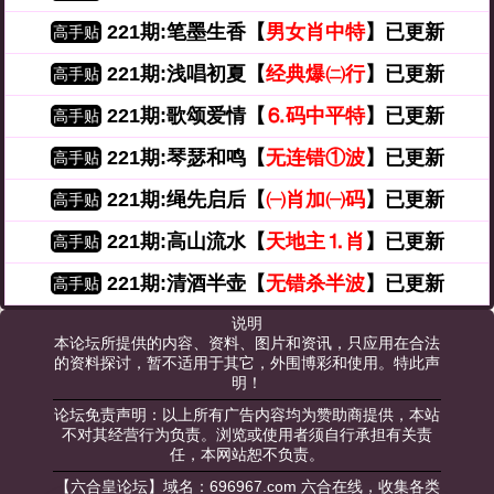
221期:笔墨生香【
男女肖中特
】已更新
高手贴
221期:浅唱初夏【
经典爆㈡行
】已更新
高手贴
221期:歌颂爱情【
⒍码中平特
】已更新
高手贴
221期:琴瑟和鸣‌【
无连错①波
】已更新
高手贴
221期:绳先启后【
㈠肖加㈠码
】已更新
高手贴
221期:高山流水【
天地主⒈肖
】已更新
高手贴
221期:清酒半壶【
无错杀半波
】已更新
高手贴
说明
本论坛所提供的内容、资料、图片和资讯，只应用在合法
的资料探讨，暂不适用于其它，外围博彩和使用。特此声
明！
论坛免责声明：以上所有广告内容均为赞助商提供，本站
不对其经营行为负责。浏览或使用者须自行承担有关责
任，本网站恕不负责。
【六合皇论坛】域名：696967.com 六合在线，收集各类