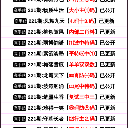
221期:物质生活【
大小主⑴码
】已公开
高手贴
221期:凤舞九天【
4.码╋3.码
】已更新
高手贴
221期:柳絮随风【
内部二肖料
】已更新
高手贴
221期:雨博韵潇【
⑴波中特码
】已公开
高手贴
221期:素笺淡墨【
平特⑸中⑴
】已更新
高手贴
221期:梅落雪痕【
单单双双数
】已更新
高手贴
221期:龙霸天下【
㈣肖防㈠码
】已公开
高手贴
221期:波涛汹涌【
㈤尾中特码
】已公开
高手贴
221期:笔墨生香【
复试三中三
】已更新
高手贴
221期:难得一笑【
⑤码防⑤码
】已更新
高手贴
221期:守墓长者【
⑵行主⒉码
】已更新
高手贴