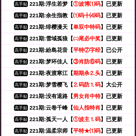
221期:浮生若梦【
①波博⑴码
】已更新
高手贴
221期:余生指教【
⑴码╋⑷码
】已更新
高手贴
221期:绯樱漫天【
单双中特码
】已更新
高手贴
221期:雪域孤狼【
㈡尾必中奖
】已更新
高手贴
221期:紛島花音【
平特⑦字经
】已公开
高手贴
221期:梦环佳人【
③肖防⑥码
】已更新
高手贴
221期:夜渡寒江【
期期杀⒉头
】已更新
高手贴
221期:梦雪樱飞【
⒉码防⒈码
】大公开
高手贴
221期:没有退路【
男女肖中特
】已更新
高手贴
221期:云卷千峰【
仙人指特肖
】已更新
高手贴
221期:孤天一人【
①波主⒈码
】已更新
高手贴
221期:温柔宗师【
平特★⑴码
】已更新
高手贴