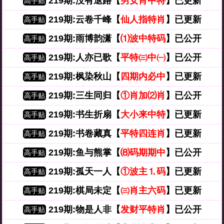
219期:没有退路【
男女肖中特
】已更新
高手贴
219期:云卷千峰【
仙人指特肖
】已更新
高手贴
219期:雨博韵潇【
⑴波中特码
】已公开
高手贴
219期:人亦已歌【
平特㈢中㈠
】已公开
高手贴
219期:枫染秋山【
四期内必中
】已更新
高手贴
219期:三生同归【
①肖加⑵肖
】已公开
高手贴
219期:书生折扇【
大小来中特
】已更新
高手贴
219期:书卷藏真【
平特四连肖
】已更新
高手贴
219期:鱼与熊掌【
⑻码期期中
】已公开
高手贴
219期:孤天一人【
①波主⒈码
】已更新
高手贴
219期:棋局未定【
㈢肖主六码
】已更新
高手贴
219期:物是人非【
发财平特肖
】已公开
高手贴