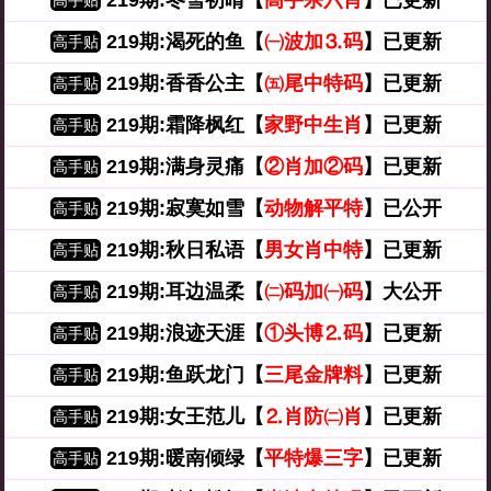
219期:‌冬雪初晴【
高手杀六肖
】已更新
高手贴
219期:渴死的鱼【
㈠波加⒊码
】已更新
高手贴
219期:香香公主【
㈤尾中特码
】已更新
高手贴
219期:霜降枫红【
家野中生肖
】已更新
高手贴
219期:满身灵痛【
②肖加②码
】已更新
高手贴
219期:寂寞如雪【
动物解平特
】已公开
高手贴
219期:秋日私语‌【
男女肖中特
】已更新
高手贴
219期:耳边温柔【
㈡码加㈠码
】大公开
高手贴
219期:浪迹天涯【
①头博⒉码
】已更新
高手贴
219期:鱼跃龙门【
三尾金牌料
】已更新
高手贴
219期:女王范儿【
⒉肖防㈡肖
】已更新
高手贴
219期:暖南倾绿【
平特爆三字
】已更新
高手贴