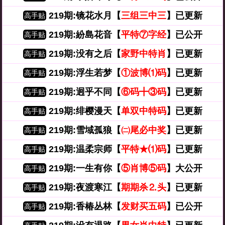
219期:镜花水月‌【
三组三中三
】已更新
高手贴
219期:紛島花音【
平特⑦字经
】已公开
高手贴
219期:没有之后【
家野中特肖
】已更新
高手贴
219期:浮生若梦【
①波博⑴码
】已更新
高手贴
219期:迥乎不同【
⑥码╋③码
】已更新
高手贴
219期:绯樱漫天【
单双中特码
】已更新
高手贴
219期:雪域孤狼【
㈡尾必中奖
】已更新
高手贴
219期:温柔宗师【
平特★⑴码
】已更新
高手贴
219期:一生有你【
⑤肖博⑤码
】大公开
高手贴
219期:夜渡寒江【
期期杀⒉头
】已更新
高手贴
219期:香椿丛林【
发财买五码
】已公开
高手贴