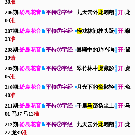
30
准
206期:
紛島花音
♞
平特⑦字经
╠
九天云外
龙
翱翔
╣
开
:龙
03
准
207期:
紛島花音
♞
平特⑦字经
╠
猴
戏林间枝头跃
╣
开
:猴
23
准
208期:
紛島花音
♞
平特⑦字经
╠
晨曦中的鸡鸣响
╣
开
:鼠
19
错
209期:
紛島花音
♞
平特⑦字经
╠
翠竹林中
虎
藏影
╣
开
:虎
05
准
210期:
紛島花音
♞
平特⑦字经
╠
月光下的
兔
影轻
╣
开
:兔
40
准
211期:
紛島花音
♞
平特⑦字经
╠
千里
马
蹄扬尘土
╣
开
:马
01 马37 马13
准
212期:
紛島花音
♞
平特⑦字经
╠
九天云外
龙
翱翔
╣
开
:龙
27 龙39
准