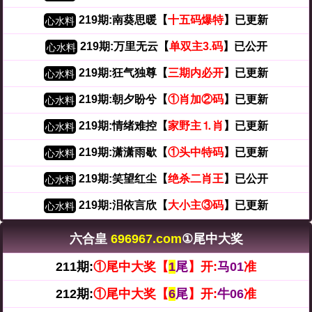
219期:南葵思暖【
十五码爆特
】已更新
心水料
219期:万里无云【
单双主3.码
】已公开
心水料
219期:狂气独尊【
三期内必开
】已更新
心水料
219期:朝夕盼兮【
①肖加②码
】已更新
心水料
219期:情绪难控【
家野主⒈肖
】已更新
心水料
219期:潇潇雨歇【
①头中特码
】已更新
心水料
219期:笑望红尘【
绝杀二肖王
】已公开
心水料
219期:泪依言欣【
大小主③码
】已更新
心水料
六合皇
696967.com
①尾中大奖
211期:
①尾中大奖【
1
尾
】开:
马01
准
212期:
①尾中大奖【
6
尾
】开:
牛06
准