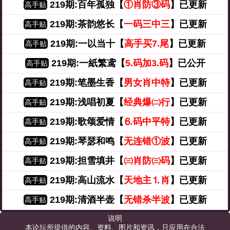
219期:百年孤独【
①肖防③码
】已更新
高手贴
219期:茶韵悠长【
一码三中三
】已更新
高手贴
219期:一以当十【
高手买7.尾
】已更新
高手贴
219期:一紙繁鸢【
5.码加3.码
】已公开
高手贴
219期:笔墨生香【
男女肖中特
】已更新
高手贴
219期:浅唱初夏【
经典爆㈡行
】已更新
高手贴
219期:歌颂爱情【
⒍码中平特
】已更新
高手贴
219期:琴瑟和鸣‌【
无连错①波
】已更新
高手贴
219期:担雪填井【
㈢肖防㈢码
】已更新
高手贴
219期:高山流水【
天地主⒈肖
】已更新
高手贴
219期:清酒半壶【
无错杀半波
】已更新
高手贴
说明
本论坛所提供的内容、资料、图片和资讯，只应用在合法