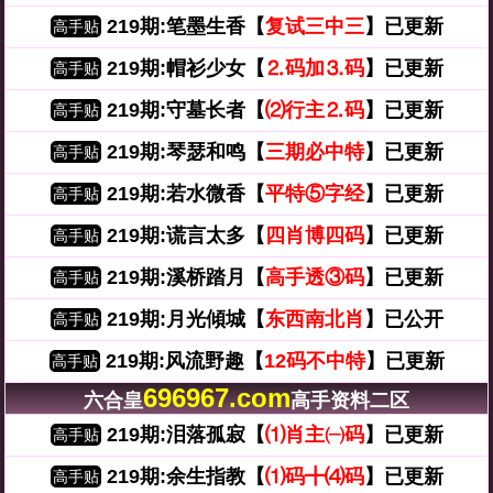
219期:笔墨生香【
复试三中三
】已更新
高手贴
219期:帽衫少女【
⒉码加⒊码
】已更新
高手贴
219期:守墓长者【
⑵行主⒉码
】已更新
高手贴
219期:‌琴瑟和鸣【
三期必中特
】已更新
高手贴
219期:若水微香【
平特⑤字经
】已更新
高手贴
219期:谎言太多【
四肖博四码
】已更新
高手贴
219期:溪桥踏月【
高手透③码
】已更新
高手贴
219期:月光傾城【
东西南北肖
】已公开
高手贴
219期:风流野趣【
12码不中特
】已更新
高手贴
696967.com
六合皇
高手资料二区
219期:泪落孤寂【
⑴肖主㈠码
】已更新
高手贴
219期:余生指教【
⑴码╋⑷码
】已更新
高手贴