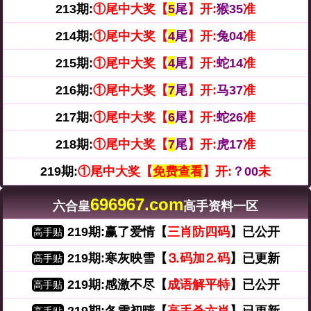
213期:
①尾中大奖【
5
尾
】开:
猴35
准
214期:
①尾中大奖【
4
尾
】开:
兔04
准
215期:
①尾中大奖【
4
尾
】开:
蛇14
准
216期:
①尾中大奖【
7
尾
】开:
马37
准
217期:
①尾中大奖【
6
尾
】开:
蛇26
准
218期:
①尾中大奖【
7
尾
】开:
虎17
准
219期:
①尾中大奖【
免费查看
】开:
？00
未
696967.com
六合皇
高手资料一区
219期:赢了爱情【
三肖防四码
】已公开
高手贴
219期:寒灰映雪【
⒊码加⒉码
】已更新
高手贴
219期:感激不尽【
成语解平特
】已公开
高手贴