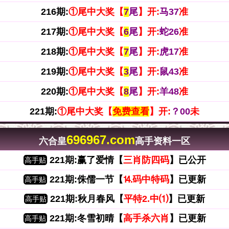
216期:
①尾中大奖【
7
尾
】开:
马37
准
217期:
①尾中大奖【
6
尾
】开:
蛇26
准
218期:
①尾中大奖【
7
尾
】开:
虎17
准
219期:
①尾中大奖【
3
尾
】开:
鼠43
准
220期:
①尾中大奖【
8
尾
】开:
羊48
准
221期:
①尾中大奖【
免费查看
】开:
？00
未
696967.com
六合皇
高手资料一区
221期:赢了爱情【
三肖防四码
】已公开
高手贴
221期:侏儒一节【
⒕码中特码
】已更新
高手贴
221期:秋月春风【
平特2.中⑴
】已更新
高手贴
221期:‌冬雪初晴【
高手杀六肖
】已更新
高手贴