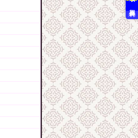
期资料
关闭