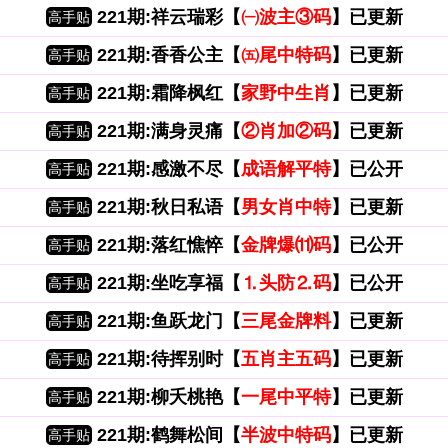
221期:祥云瑞彩【
㈠波主③码
】已更新
高手贴
221期:香香公主【
㈤尾中特码
】已更新
高手贴
221期:霜降枫红【
家野中生肖
】已更新
高手贴
221期:满身灵痛【
②肖加②码
】已更新
高手贴
221期:感激不尽【
成语解平特
】已公开
高手贴
221期:秋日私语‌【
男女肖中特
】已更新
高手贴
221期:落红憔悴【
金牌爆⑾码
】已公开
高手贴
221期:坐吃享福【
⒈头防⒉码
】已公开
高手贴
221期:鱼跃龙门【
三尾金牌料
】已更新
高手贴
221期:待挥别时【
五肖主五码
】已更新
高手贴
221期:柳夭桃艳【
一尾中平特
】已更新
高手贴
221期:鹤舞松间【
半波中特码
】已更新
高手贴