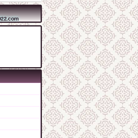
922.com