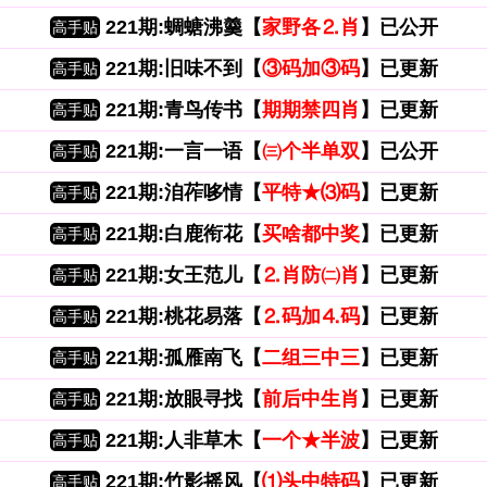
221期:蜩螗沸羹【
家野各⒉肖
】已公开
高手贴
221期:旧味不到【
③码加③码
】已更新
高手贴
221期:青鸟传书【
期期禁四肖
】已更新
高手贴
221期:一言一语【
㈢个半单双
】已公开
高手贴
221期:洎莋哆情【
平特★⑶码
】已更新
高手贴
221期:白鹿衔花‌【
买啥都中奖
】已更新
高手贴
221期:女王范儿【
⒉肖防㈡肖
】已更新
高手贴
221期:桃花易落【
⒉码加⒋码
】已更新
高手贴
221期:孤雁南飞【
二组三中三
】已更新
高手贴
221期:放眼寻找【
前后中生肖
】已更新
高手贴
221期:人非草木【
一个★半波
】已更新
高手贴
221期:竹影摇风【
⑴头中特码
】已更新
高手贴