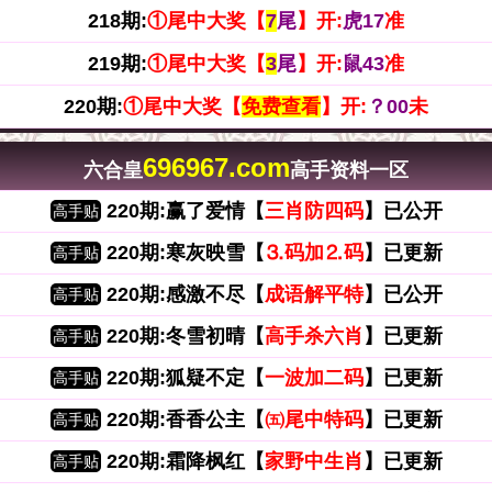
218期:
①尾中大奖【
7
尾
】开:
虎17
准
219期:
①尾中大奖【
3
尾
】开:
鼠43
准
220期:
①尾中大奖【
免费查看
】开:
？00
未
696967.com
六合皇
高手资料一区
220期:赢了爱情【
三肖防四码
】已公开
高手贴
220期:寒灰映雪【
⒊码加⒉码
】已更新
高手贴
220期:感激不尽【
成语解平特
】已公开
高手贴
220期:‌冬雪初晴【
高手杀六肖
】已更新
高手贴
220期:狐疑不定【
一波加二码
】已更新
高手贴
220期:香香公主【
㈤尾中特码
】已更新
高手贴
220期:霜降枫红【
家野中生肖
】已更新
高手贴