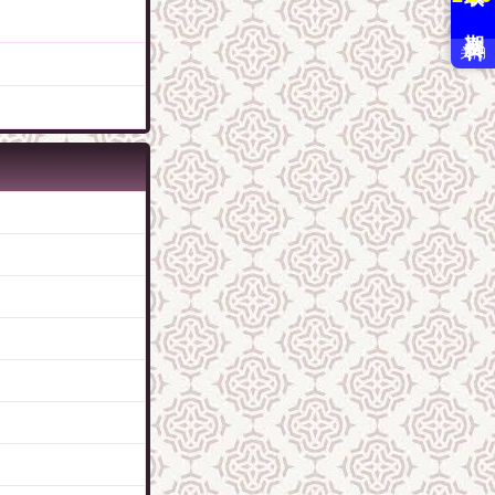
期资料
关闭