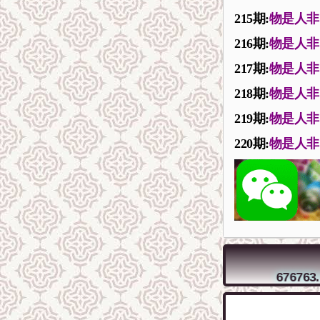
215期:
物是人非
216期:
物是人非
217期:
物是人非
218期:
物是人非
219期:
物是人非
220期:
物是人非
676763