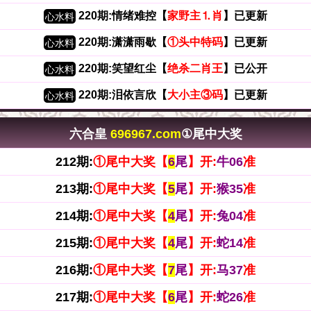
220期:情绪难控【
家野主⒈肖
】已更新
心水料
220期:潇潇雨歇【
①头中特码
】已更新
心水料
220期:笑望红尘【
绝杀二肖王
】已公开
心水料
220期:泪依言欣【
大小主③码
】已更新
心水料
六合皇
696967.com
①尾中大奖
212期:
①尾中大奖【
6
尾
】开:
牛06
准
213期:
①尾中大奖【
5
尾
】开:
猴35
准
214期:
①尾中大奖【
4
尾
】开:
兔04
准
215期:
①尾中大奖【
4
尾
】开:
蛇14
准
216期:
①尾中大奖【
7
尾
】开:
马37
准
217期:
①尾中大奖【
6
尾
】开:
蛇26
准