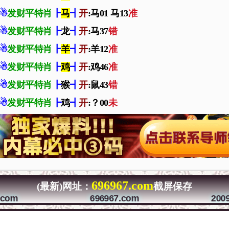
☃
发财平特肖
┣
马
┫
开
:马01 马13
准
☃
发财平特肖
┣
龙
┫
开
:马37
错
☃
发财平特肖
┣
羊
┫
开
:羊12
准
☃
发财平特肖
┣
鸡
┫
开
:鸡46
准
☃
发财平特肖
┣
猴
┫
开
:鼠43
错
☃
发财平特肖
┣
鸡
┫
开
:？00
未
696967.com
(最新)网址：
截屏保存
.com
696967.com
200