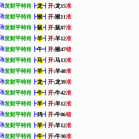
☃
发财平特肖
┣
龙
┫
开
:龙15
准
☃
发财平特肖
┣
猴
┫
开
:猴11
准
☃
发财平特肖
┣
鼠
┫
开
:鼠07
准
☃
发财平特肖
┣
羊
┫
开
:羊12
准
☃
发财平特肖
┣
牛
┫
开
:猴47
错
☃
发财平特肖
┣
马
┫
开
:马13
准
☃
发财平特肖
┣
羊
┫
开
:羊48
准
☃
发财平特肖
┣
龙
┫
开
:龙39
准
☃
发财平特肖
┣
牛
┫
开
:牛42
准
☃
发财平特肖
┣
羊
┫
开
:羊12
准
☃
发财平特肖
┣
鸡
┫
开
:牛06
错
☃
发财平特肖
┣
羊
┫
开
:羊12
准
☃
发财平特肖
┣
牛
┫
开
:牛30
准