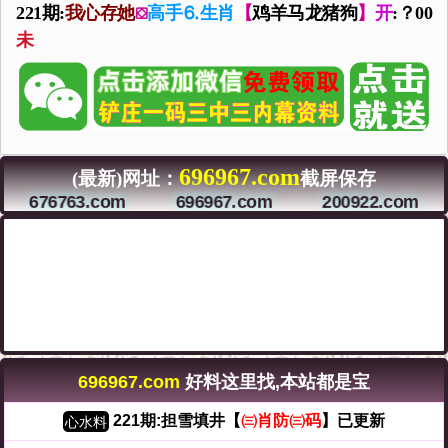
221期:
我心存她
⛋
高手⒍生肖
【
鸡羊马龙猪狗
】
开
:？00
未
696967.com
(最新)网址：
截屏保存
676763.com
696967.com
200922.com
696967.com
好料这里找,本站都是宝
221期:担雪填井【
㈢肖防㈢码
】已更新
心水料