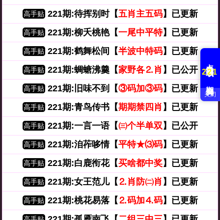
221期:待挥别时【
五肖主五码
】已更新
高手贴
221期:柳夭桃艳【
一尾中平特
】已更新
高手贴
221期:鹤舞松间【
半波中特码
】已更新
高手贴
点击免费领取
221期:蜩螗沸羹【
家野各⒉肖
】已公开
高手贴
221
期资料
221期:旧味不到【
③码加③码
】已更新
高手贴
关闭
221期:青鸟传书【
期期禁四肖
】已更新
高手贴
221期:一言一语【
㈢个半单双
】已公开
高手贴
221期:洎莋哆情【
平特★⑶码
】已更新
高手贴
221期:白鹿衔花‌【
买啥都中奖
】已更新
高手贴
221期:女王范儿【
⒉肖防㈡肖
】已更新
高手贴
221期:桃花易落【
⒉码加⒋码
】已更新
高手贴
221期:孤雁南飞【
二组三中三
】已更新
高手贴