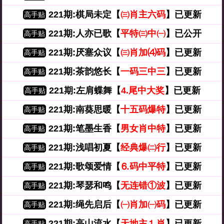
221期:棋局未定【
㈢肖主六码
】已更新
高手贴
221期:人亦已歌【
平特㈢中㈠
】已公开
高手贴
221期:厌塞众议【
㈢肖加⑷码
】已更新
高手贴
221期:茶韵悠长【
一码三中三
】已更新
高手贴
221期:左肩蝶舞【
4.尾中大奖
】已更新
高手贴
221期:南葵思暖【
十五码爆特
】已更新
高手贴
221期:笔墨生香【
男女肖中特
】已更新
高手贴
221期:浅唱初夏【
经典爆㈡行
】已更新
高手贴
221期:歌颂爱情【
⒍码中平特
】已更新
高手贴
221期:琴瑟和鸣‌【
无连错①波
】已更新
高手贴
221期:绳先启后【
㈠肖加㈠码
】已更新
高手贴
221期:高山流水【
天地主⒈肖
】已更新
高手贴