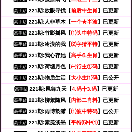
221期:放眼寻找【
前后中生肖
】已更新
高手贴
221期:人非草木【
一个★半波
】已更新
高手贴
221期:竹影摇风【
⑴头中特码
】已更新
高手贴
221期:冷漠的我【
⑵字猜平特
】已更新
高手贴
221期:我心存她【
高手⒍生肖
】已更新
高手贴
221期:荷塘月色【
㈠行主①码
】已更新
高手贴
221期:物质生活【
大小主⑴码
】已公开
高手贴
221期:凤舞九天【
4.码╋3.码
】已更新
高手贴
221期:柳絮随风【
内部二肖料
】已更新
高手贴
221期:雨博韵潇【
⑴波中特码
】已公开
高手贴
221期:素笺淡墨【
平特⑸中⑴
】已更新
高手贴