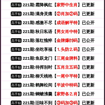
221期:霜降枫红【
家野中生肖
】已更新
高手贴
221期:满身灵痛【
②肖加②码
】已更新
高手贴
221期:感激不尽【
成语解平特
】已公开
高手贴
221期:秋日私语‌【
男女肖中特
】已更新
高手贴
221期:落红憔悴【
金牌爆⑾码
】已公开
高手贴
221期:坐吃享福【
⒈头防⒉码
】已公开
高手贴
221期:鱼跃龙门【
三尾金牌料
】已更新
高手贴
221期:待挥别时【
五肖主五码
】已更新
高手贴
221期:柳夭桃艳【
一尾中平特
】已更新
高手贴
221期:鹤舞松间【
半波中特码
】已更新
高手贴
221期:蜩螗沸羹【
家野各⒉肖
】已公开
高手贴
221期:旧味不到【
③码加③码
】已更新
高手贴