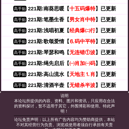
221期:南葵思暖【
十五码爆特
】已更新
高手贴
221期:笔墨生香【
男女肖中特
】已更新
高手贴
221期:浅唱初夏【
经典爆㈡行
】已更新
高手贴
221期:歌颂爱情【
⒍码中平特
】已更新
高手贴
221期:琴瑟和鸣‌【
无连错①波
】已更新
高手贴
221期:绳先启后【
㈠肖加㈠码
】已更新
高手贴
221期:高山流水【
天地主⒈肖
】已更新
高手贴
221期:清酒半壶【
无错杀半波
】已更新
高手贴
说明
本论坛所提供的内容、资料、图片和资讯，只应用在合法
的资料探讨，暂不适用于其它，外围博彩和使用。特此声
明！
论坛免责声明：以上所有广告内容均为赞助商提供，本站
不对其经营行为负责。浏览或使用者须自行承担有关责