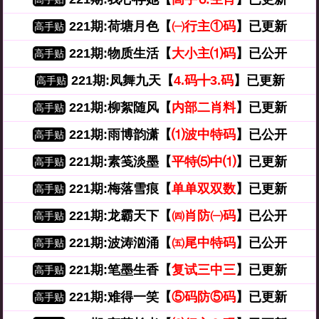
221期:荷塘月色【
㈠行主①码
】已更新
高手贴
221期:物质生活【
大小主⑴码
】已公开
高手贴
221期:凤舞九天【
4.码╋3.码
】已更新
高手贴
221期:柳絮随风【
内部二肖料
】已更新
高手贴
221期:雨博韵潇【
⑴波中特码
】已公开
高手贴
221期:素笺淡墨【
平特⑸中⑴
】已更新
高手贴
221期:梅落雪痕【
单单双双数
】已更新
高手贴
221期:龙霸天下【
㈣肖防㈠码
】已公开
高手贴
221期:波涛汹涌【
㈤尾中特码
】已公开
高手贴
221期:笔墨生香【
复试三中三
】已更新
高手贴
221期:难得一笑【
⑤码防⑤码
】已更新
高手贴