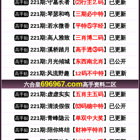
221期:守墓长者【
⑵行主⒉码
】已更新
高手贴
221期:‌琴瑟和鸣【
三期必中特
】已更新
高手贴
221期:若水微香【
平特⑤字经
】已更新
高手贴
221期:高人雅致【
三肖博二码
】已更新
高手贴
221期:溪桥踏月【
高手透③码
】已更新
高手贴
221期:月光傾城【
东西南北肖
】已公开
高手贴
221期:风流野趣【
12码不中特
】已更新
高手贴
696967.com
六合皇
高手资料二区
221期:虚虚实实【
五肖主五码
】已更新
高手贴
221期:清淡假假【
⑿码稳中特
】已公开
高手贴
221期:青峰隐云【
单双中大奖
】已更新
高手贴
221期:陪你终结【
财神平特肖
】已更新
高手贴