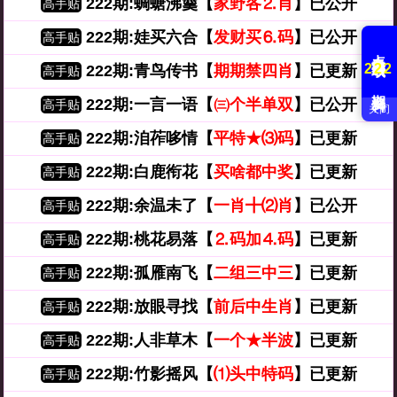
222期:蜩螗沸羹【
家野各⒉肖
】已公开
高手贴
222期:娃买六合【
发财买⒍码
】已公开
高手贴
点击免费领取
222
222期:青鸟传书【
期期禁四肖
】已更新
高手贴
期资料
222期:一言一语【
㈢个半单双
】已公开
高手贴
关闭
222期:洎莋哆情【
平特★⑶码
】已更新
高手贴
222期:白鹿衔花‌【
买啥都中奖
】已更新
高手贴
222期:余温未了【
一肖╋⑵肖
】已公开
高手贴
222期:桃花易落【
⒉码加⒋码
】已更新
高手贴
222期:孤雁南飞【
二组三中三
】已更新
高手贴
222期:放眼寻找【
前后中生肖
】已更新
高手贴
222期:人非草木【
一个★半波
】已更新
高手贴
222期:竹影摇风【
⑴头中特码
】已更新
高手贴