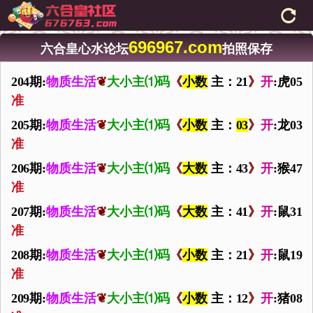
696967.com
六合皇心水论坛
拍照保存
204期:
物质生活
❦
大小主⑴码
《
小数
主：21
》
开
:虎05
准
205期:
物质生活
❦
大小主⑴码
《
小数
主：
03
》
开
:龙03
准
206期:
物质生活
❦
大小主⑴码
《
大数
主：43
》
开
:猴47
准
207期:
物质生活
❦
大小主⑴码
《
大数
主：41
》
开
:鼠31
准
208期:
物质生活
❦
大小主⑴码
《
小数
主：21
》
开
:鼠19
准
209期:
物质生活
❦
大小主⑴码
《
小数
主：12
》
开
:猪08