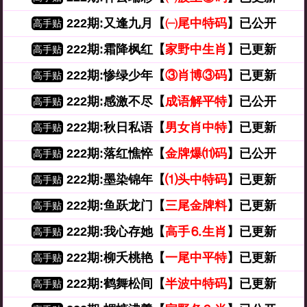
222期:又逢九月【
㈠尾中特码
】已公开
高手贴
222期:霜降枫红【
家野中生肖
】已更新
高手贴
222期:惨绿少年【
③肖博③码
】已更新
高手贴
222期:感激不尽【
成语解平特
】已公开
高手贴
222期:秋日私语‌【
男女肖中特
】已更新
高手贴
222期:落红憔悴【
金牌爆⑾码
】已公开
高手贴
222期:墨染锦年【
⑴头中特码
】已更新
高手贴
222期:鱼跃龙门【
三尾金牌料
】已更新
高手贴
222期:我心存她【
高手⒍生肖
】已更新
高手贴
222期:柳夭桃艳【
一尾中平特
】已更新
高手贴
222期:鹤舞松间【
半波中特码
】已更新
高手贴