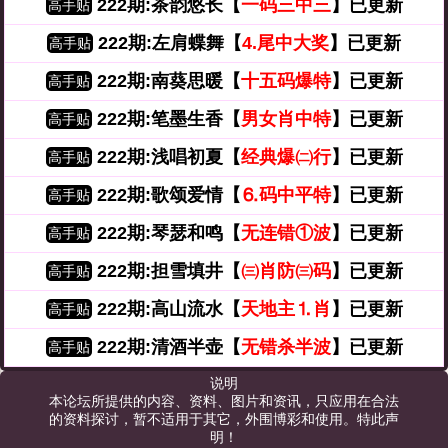
222期:茶韵悠长【
一码三中三
】已更新
高手贴
222期:左肩蝶舞【
4.尾中大奖
】已更新
高手贴
222期:南葵思暖【
十五码爆特
】已更新
高手贴
222期:笔墨生香【
男女肖中特
】已更新
高手贴
222期:浅唱初夏【
经典爆㈡行
】已更新
高手贴
222期:歌颂爱情【
⒍码中平特
】已更新
高手贴
222期:琴瑟和鸣‌【
无连错①波
】已更新
高手贴
222期:担雪填井【
㈢肖防㈢码
】已更新
高手贴
222期:高山流水【
天地主⒈肖
】已更新
高手贴
222期:清酒半壶【
无错杀半波
】已更新
高手贴
说明
本论坛所提供的内容、资料、图片和资讯，只应用在合法
的资料探讨，暂不适用于其它，外围博彩和使用。特此声
明！