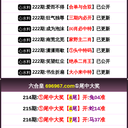
222期:爱而不得【
合单与合双
】已公开
心水料
222期:狂气独尊【
三期内必开
】已更新
心水料
222期:成为泡沫【
㈤肖必中特
】已更新
心水料
222期:南荒北芜【
家野主二肖
】已更新
心水料
222期:潇潇雨歇【
①头中特码
】已更新
心水料
222期:笑望红尘【
绝杀二肖王
】已公开
心水料
222期:书生折扇【
大小来中特
】已更新
心水料
六合皇
696967.com
①尾中大奖
214期:
①尾中大奖【
4
尾
】开:
兔04
准
215期:
①尾中大奖【
4
尾
】开:
蛇14
准
216期:
①尾中大奖【
7
尾
】开:
马37
准